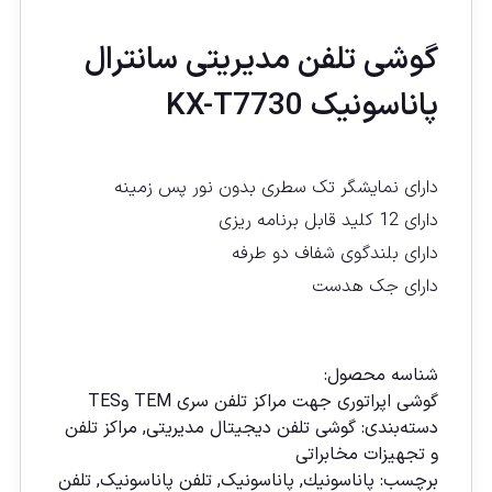
گوشی تلفن مديريتی سانترال
پاناسونیک KX-T7730
دارای نمایشگر تک سطری بدون نور پس زمینه
دارای 12 کلید قابل برنامه ریزی
دارای بلندگوی شفاف دو طرفه
دارای جک هدست
مقايسه
شناسه محصول:
گوشى اپراتورى جهت مراكز تلفن سرى TEM وTES
دسته‌بندی:
گوشی تلفن دیجیتال مدیریتی
,
مراکز تلفن
و تجهیزات مخابراتی
برچسب:
پاناسونیك
,
پاناسونیک
,
تلفن پاناسونیک
,
تلفن