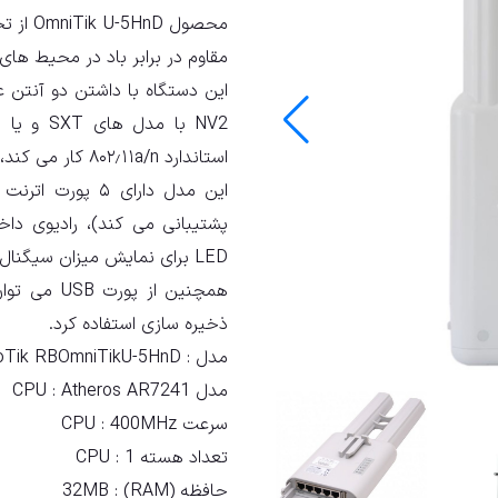
محصول D
مقاوم در برابر باد در محیط های 
این دستگاه با داشتن دو آنتن ع
استاندارد ۸۰۲٫۱۱a/n کار می کند، سازگار است.
LED برای نمایش میزان سیگنال پورت های اترنت و وایرلس می باشد.
ذخیره سازی استفاده کرد.
مدل :
oTik RBOmniTikU-5HnD
مدل CPU :
Atheros AR7241
سرعت CPU :
400MHz
تعداد هسته CPU :
1
حافظه (RAM) :
32MB