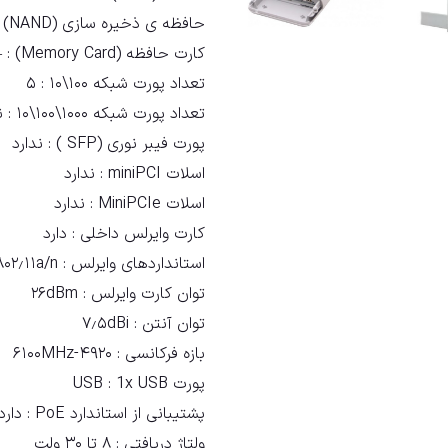
حافظه ی ذخیره سازی (NAND) :
کارت حافظه (Memory Card) :
–
تعداد پورت شبکه ۱۰۰\۱۰ :
۵
تعداد پورت شبکه ۱۰۰۰\۱۰۰\۱۰ :
ن
پورت فیبر نوری (SFP ) :
ندارد
اسلات miniPCI :
ندارد
اسلات MiniPCIe :
ندارد
کارت وایرلس داخلی :
دارد
استانداردهای وایرلس :
۸۰۲٫۱۱a/n
توان کارت وایرلس :
۲۶dBm
توان آنتن :
۷٫۵dBi
بازه فرکانسی :
۴۹۲۰-۶۱۰۰MHz
پورت USB :
1x USB
پشتیبانی از استاندارد PoE :
دارد
ولتاژ دریافتی :
۸ تا ۳۰ ولت