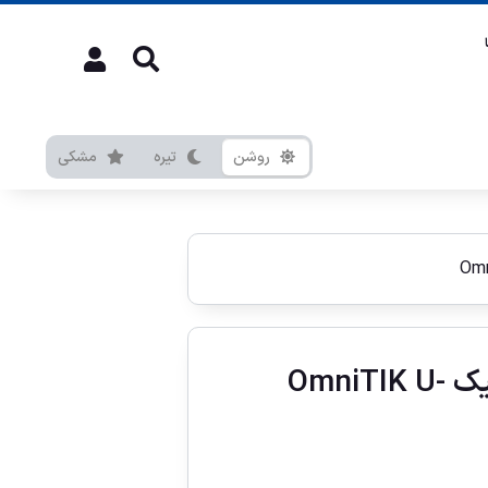
روشن
تیره
مشکی
راديو اُمنی ميكروتيک OmniTIK U-