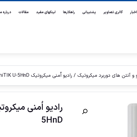
اخبار
گالری تصاویر
پشتیبانی
راهکارها
لینکهای مفید
مقالات
درباره ما
و و آنتن های دوربرد ميكروتيک
/ راديو اُمنی ميكروتيک OmniTIK U-5HnD
5HnD