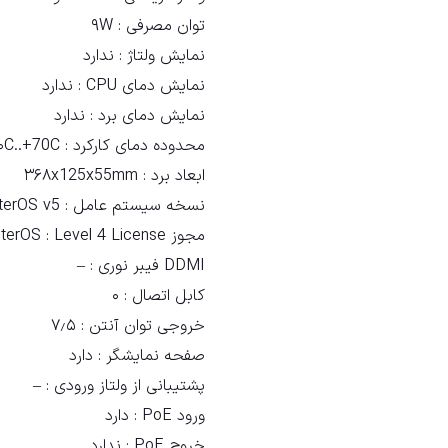
توان مصرفی :
۹W
نمایش ولتاژ :
ندارد
نمایش دمای CPU :
ندارد
نمایش دمای برد :
ندارد
محدوده دمای کارکرد :
۰C..+70C-
ابعاد برد :
۳۶۸x125x55mm
نسخه سیستم عامل :
terOS v5
مجوز RouterOS :
Level 4 License
DDMI فیبر نوری :
–
کابل اتصال :
۰
خروجی توان آنتن :
۷٫۵
صفحه نمایشگر :
دارد
پشتیبانی از ولتاز ورودی :
–
ورود PoE :
دارد
خروج PoE :
ندارد