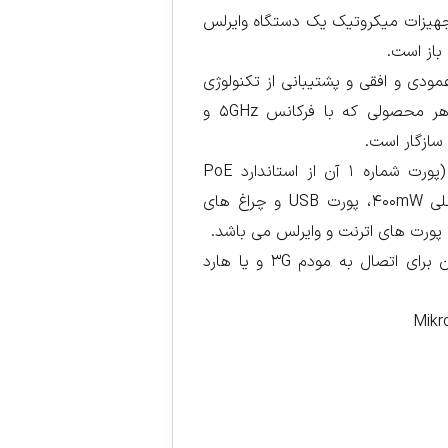
OmniTik U-5Hn از تجهیزات میکروتیک یک دستگاه وایرلس
باز است.
مودی و افقی و پشتیبانی از تکنولوژی
NV2 با مدل های SXT و یا هر محصولی که با فرکانس ۵GHz و
این مدل دارای ۵ پورت اترنت (پورت شماره ۱ آن از استاندارد PoE
پشتیبانی می کند)، رادیوی داخلی ۴۰۰mW، پورت USB و چراغ های
همچنین از پورت USB می توان برای اتصال به مودم ۳G و یا هارد
Mikr