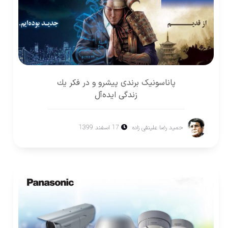
پاناسونيک برندی پيشرو و در فكر يك
زندگی ايده‌آل
حمید رضا علینقی زاده
17 اسفند 1399