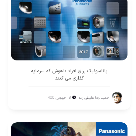
پاناسونيک برای افراد باهوش كه سرمايه
گذاری می كنند
حمید رضا علینقی زاده
18 فروردین 1400