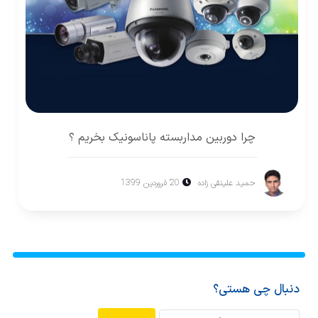
چرا دوربين مداربسته پاناسونيک بخريم ؟
حميد علينقی زاده
20 فروردین 1399
دنبال چی هستی؟