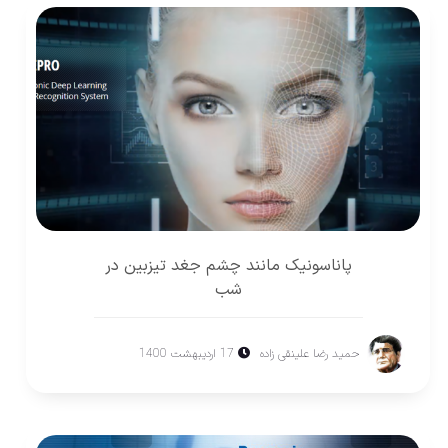
پاناسونيک مانند چشم جغد تيزبين در
شب
حمید رضا علینقی زاده
17 اردیبهشت 1400