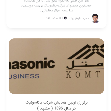
هتل بين المللی لاله تهران برگزار شد . در اين نمايشگاه
جديدترين محصولات شركت پاناسونیک در رسته دوربينهای
مداربسته , مراكز مخابراتی...
حميد علينقی زاده
08 اسفند 1396
برگزاری اولین همایش شرکت پاناسونیک
در سال 1396 ( مشهد )