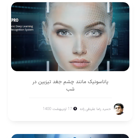
پاناسونيک مانند چشم جغد تيزبين در
شب
حمید رضا علینقی زاده
17 اردیبهشت 1400