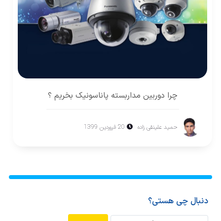
چرا دوربين مداربسته پاناسونيک بخريم ؟
حميد علينقی زاده
20 فروردین 1399
دنبال چی هستی؟