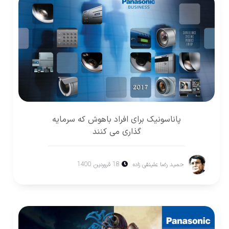
پاناسونيک برای افراد باهوش كه سرمايه
گذاری می كنند
حمید رضا علینقی زاده
18 فروردین 1400