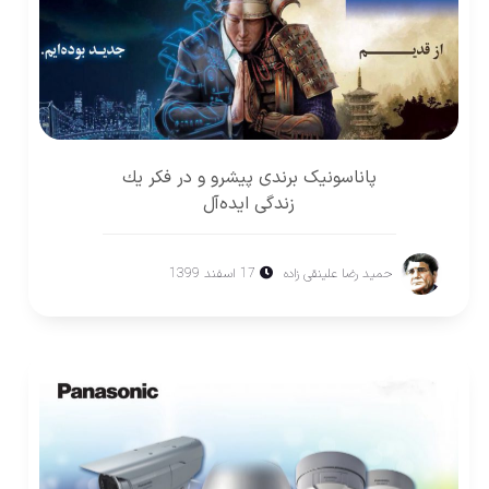
پاناسونيک برندی پيشرو و در فكر يك
زندگی ايده‌آل
حمید رضا علینقی زاده
17 اسفند 1399