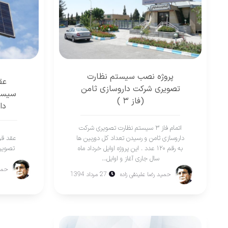
پروژه نصب سیستم نظارت
عق
تصویری شرکت داروسازی ثامن
سیست
(فاز ۳ )
دا
اتمام فاز ۳ سیستم نظارت تصویری شرکت
داروسازی ثامن و رسیدن تعداد کل دوربین ها
عقد قر
به رقم ۱۲۰ عدد . این پروژه اوایل خرداد ماه
تصویری
سال جاری آغاز و اوایل...
حمید
حمید رضا علینقی زاده
27 مرداد 1394