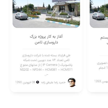
آغاز به کار پروژه بزرگ
یستم
داروسازى ثامن
طى قرارداد بسته شده با شرکت داروسازى
ثامن تعداد ۷۶ عدد دوربین تحت شبکه
ت تصویری
پاناسونیک ( IP Camera ) از مدلهاى متنوع
شرکت داروسازی ثامن در سال 1395 انجام
NS202 – NP244 – HCM381 – HCM511
–...
حمید رضا علینقی زاده
08 فروردین 1390