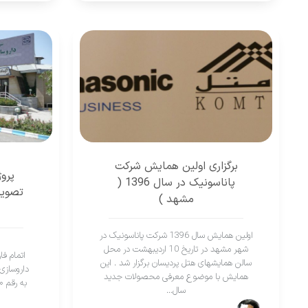
برگزاری اولین همایش شرکت
پرو
پاناسونیک در سال 1396 (
تصویر
مشهد )
اولین همایش سال 1396 شرکت پاناسونیک در
شهر مشهد در تاریخ 10 اردیبهشت در محل
سالن همایشهای هتل پردیسان برگزار شد . اين
داروسازی
همايش با موضوع معرفی محصولات جدید
سال...