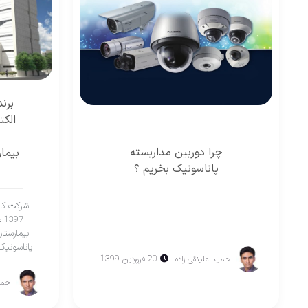
برن
الکت
چرا دوربين مداربسته
بیمار
پاناسونيک بخريم ؟
97
بیمارستا
حميد علينقی زاده
20 فروردین 1399
حمي