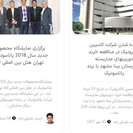
ده شدن شرکت کاسپین
برگزاری نمايشگاه محصو
رونیک در مناقصه خرید
جديد سال 2018 پا
دوربینهای مداربسته
تهران هتل بين المللی لا
ستان بینا مشهد با برند
پاناسونیک
پاناسونیک در هتل بين المللی لاله تهر
شرکت کاسپین الکترونیک در تاریخ 25 مرداد
شد . در اين نمايشگاه جديدترين 
13 مناقصه خرید دوربینهای مداربسته
شركت پاناسونیک در رسته دوربينهای 
ن چشم پزشکی بینا مشهد را با برند
, مراكز مخابراتی...
پاناسونیک برنده شد . در اين پروژه تعداد 204
عدد...
حميد علينقی زاده
08 اسفند 1396
د علينقی زاده
30 مهر 1397