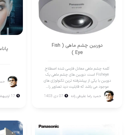
دوربین چشم ماهی ( Fish
پانا
Eye )
کلمه چشم ماهی معادل فارسی شده اصطلاح
Fisheye است. دوربین های چشم ماهی یک
دوربین با یکی از پیشترفته ترین تکنولوژی های
حمید
موجود می باشد که قابلیت دید تصاویر را...
17 اردیبهشت 1400
حمید رضا علینقی زاده
07 دی 1403