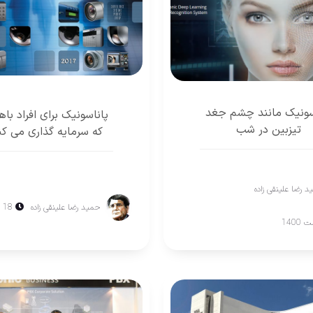
سونيک مانند چشم جغد
پاناسونيک برای افراد با
تيزبين در شب
كه سرمايه گذاری می كن
 رضا علینقی زاده
حمید رضا علینقی زاده
18 فروردین 1400