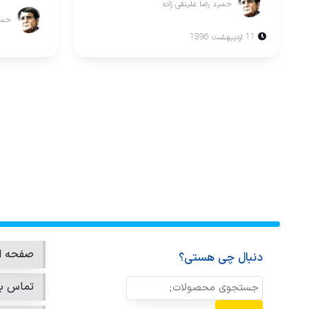
حمید رضا علینقی زاده
حمید
11 اردیبهشت 1396
صفحه ا
دنبال چی هستی؟
تماس با