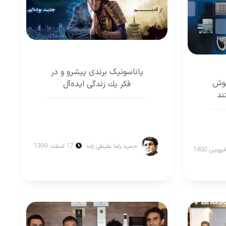
پاناسونيک برندی پيشرو و در
هوش
فكر يك زندگی ايده‌آل
ند
حمید رضا علینقی زاده
17 اسفند 1399