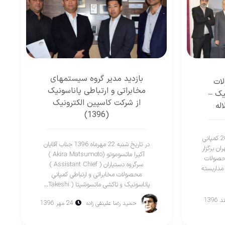
بازديد مدير گروه سيستمهای
لات
مخابراتی و ارتباطی پاناسونيک
ناسونيک –
از شركت كاسپين الكترونيک
له
(1396)
نمايشگاه محصولات جديد سال 2018 كمپانی
در تاريخ شنبه 22 مهرماه 1396 جناب آقايان
ان برگزار
آكيرا ماتسوموتو (Akira Matsumoto )
محصولات
سرگروه دستياران ( Assistant Chief )
مداربسته
محصولات مخابراتی و ارتباطی كمپانی
پاناسونیک و تاكشی ماتسوشيتا ( Takeshi...
حمید رضا علینقی زاده
24 مهر 1396