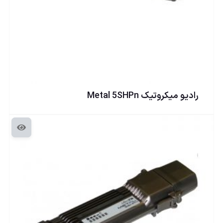
راديو ميكروتيک Metal 5SHPn