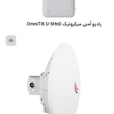
راديو اُمنی ميكروتيک OmniTIK U-5HnD