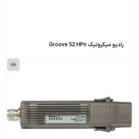
راديو ميكروتيک Groove 52 HPn