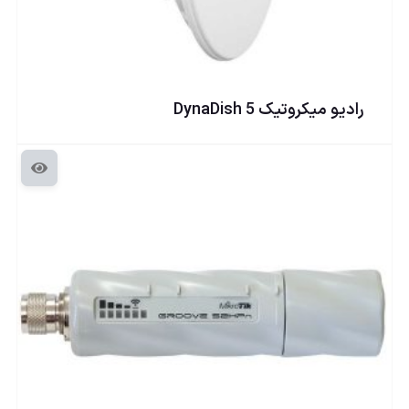
راديو ميكروتيک DynaDish 5