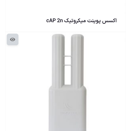
اكسس پوينت ميكروتيک cAP 2n