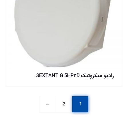
راديو ميكروتيک SEXTANT G 5HPnD
←
2
1