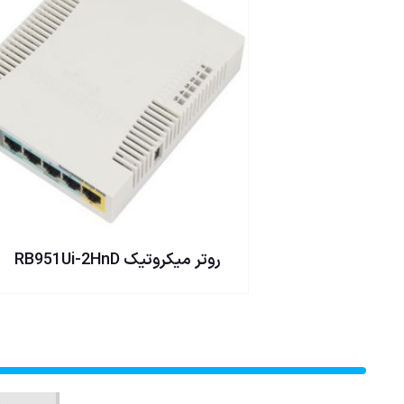
روتر ميكروتيک RB951Ui-2HnD