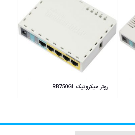
روتر ميكروتيک RB750GL