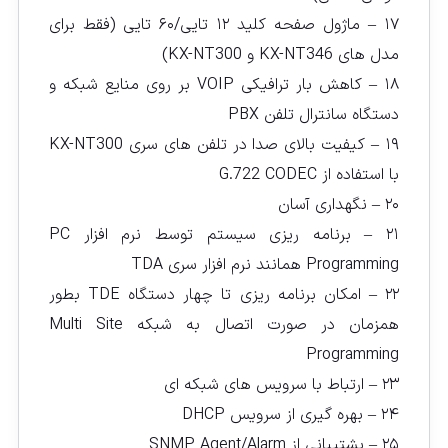
۱۷ – ماژول صفحه کلید ۱۲ تایی/۶۰ تایی (فقط برای
مدل های KX-NT346 و KX-NT300)
۱۸ – کاهش بار ترافیکی VOIP بر روی منایع شبکه و
دستگاه سانترال تلفن PBX
۱۹ – کیفیت بالای صدا در تلفن های سری KX-NT300
با استفاده از G.722 CODEC
۲۰ – نگهداری آسان
۲۱ – برنامه ریزی سیستم توسط نرم افزار PC
Programming همانند نرم افزار سری TDA
۲۲ – امکان برنامه ریزی تا چهار دستگاه TDE بطور
همزمان در صورت اتصال به شبکه Multi Site
Programming
۲۳ – ارتباط با سرویس های شبکه ای
۲۴ – بهره گیری از سرویس DHCP
۲۵ – پشتیبانی از SNMP Agent/Alarm