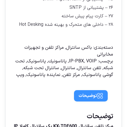
۲۶ – پشتیبانی از SNTP
۲۷ – کارت پیام پیش ساخته
۲۸ – داخلی های متحرک و بهینه شده Hot Desking
مقايسه
دسته‌بندی:
باکس سانترال
,
مراکز تلفن و تجهیزات
مخابراتی
برچسب:
VOIP
,
IP-PBX
,
پاناسونیك
,
پاناسونیک
,
تحت
شبکه
,
تلفن سانترال
,
سانترال
,
سانترال تحت شبكه
,
گوشی پاناسونیک
,
مركز تلفن
,
نماينده پاناسونيک
,
ويپ
توضیحات
توضیحات
مرکز تلفن سانترال KX-
TDE600
یک سانترال
کاملا
IP