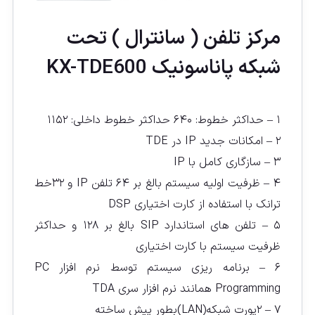
مركز تلفن ( سانترال ) تحت
شبكه پاناسونيک KX-TDE600
۱ – حداکثر خطوط: ۶۴۰ حداکثر خطوط داخلی: ۱۱۵۲
۲ – امکانات جدید IP در TDE
۳ – سازگاری کامل با IP
۴ – ظرفیت اولیه سیستم بالغ بر ۶۴ تلفن IP و ۳۲خط
ترانک با استفاده از کارت اختیاری DSP
۵ – تلفن های استاندارد SIP بالغ بر ۱۲۸ و حداکثر
ظرفیت سیستم با کارت اختیاری
۶ – برنامه ریزی سیستم توسط نرم افزار PC
Programming همانند نرم افزار سری TDA
۷ – ۲پورت شبکه(LAN)بطور پیش ساخته