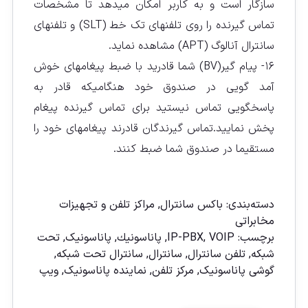
سازگار است و به کاربر امکان میدهد تا مشخصات
تماس گیرنده را روی تلفنهای تک خط (SLT) و تلفنهای
سانترال آنالوگ (APT) مشاهده نماید.
۱۶- پیام گیر(BV) شما قادرید با ضبط پیغامهای خوش
آمد گویی در صندوق خود هنگامیکه قادر به
پاسخگویی تماس نیستید برای تماس گیرنده پیغام
پخش نمایید.تماس گیرندگان قادرند پیغامهای خود را
مستقیما در صندوق شما ضبط کنند.
مقايسه
دسته‌بندی:
باکس سانترال
,
مراکز تلفن و تجهیزات
مخابراتی
برچسب:
VOIP
,
IP-PBX
,
پاناسونیك
,
پاناسونیک
,
تحت
شبکه
,
تلفن سانترال
,
سانترال
,
سانترال تحت شبكه
,
گوشی پاناسونیک
,
مركز تلفن
,
نماينده پاناسونيک
,
ويپ