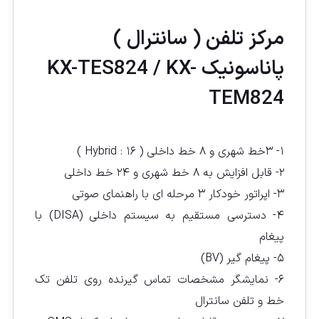
مركز تلفن ( سانترال )
پاناسونيک KX-TES824 / KX-
TEM824
۱- ۳خط شهری و ۸ خط داخلی ( ۱۶ : Hybrid )
۲- قابل افزایش به ۸ خط شهری و ۲۴ خط داخلی
۳- اپراتور خودکار ۳ مرحله ای با راهنمای صوتی
۴- دسترسی مستقیم به سیستم داخلی (DISA) با
پیغام
۵- پیغام گیر (BV)
۶- نمایشگر مشخصات تماس گیرنده روی تلفن تک
خط و تلفن سانترال