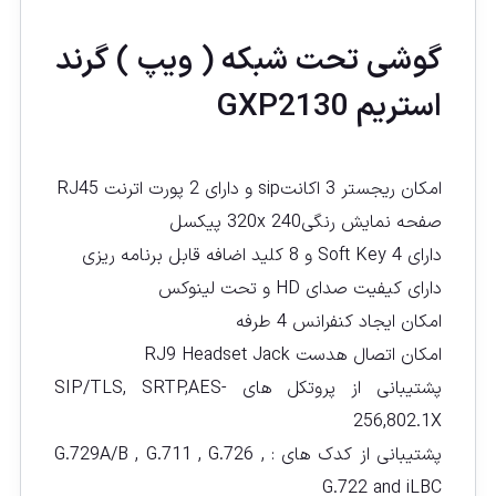
گوشی تحت شبكه ( ويپ ) گرند
استریم GXP2130
امکان ریجستر 3 اکانتsip و دارای 2 پورت اترنت RJ45
صفحه نمایش رنگی320x 240 پیکسل
دارای 4 Soft Key و 8 کلید اضافه قابل برنامه ریزی
دارای کیفیت صدای HD و تحت لینوکس
امکان ایجاد کنفرانس 4 طرفه
امکان اتصال هدست RJ9 Headset Jack
پشتیبانی از پروتکل های SIP/TLS, SRTP,AES-
256,802.1X
پشتیبانی از کدک های : G.729A/B , G.711 , G.726 ,
G.722 and iLBC