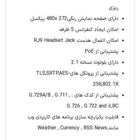
ریزی
دارای صفحه نمایش رنگی480x 272 پیکسل
امکان ایجاد کنفرانس 5 طرفه
امکان اتصال هدست RJ9 Headset Jack
پشتیبانی از PoE
دارای بلوتوث نسخه 2.1
پشتیبانی از پروتکل های
,AES-
SRTP
,
TLS
256,802.1X
پشتیبانی از کدک های : G.729A/B , G.711 ,
G.726 , G.722 and iLBC
قابلیت یکپارچه سازی برنامه های کاربردی وب
مانند:Weather , Currency , RSS News