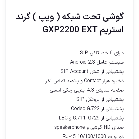
گوشی تحت شبكه ( ويپ ) گرند
استریم GXP2200 EXT
دارای 6 خط تلفن SIP
سیستم عامل Android 2.3
پشتیبانی از شش SIP Account
ذخیره هزار Contact و پانصد تماس آخر
صفحه نمایش 4.3 اینچی رنگی لمسی
پشتیبانی از پروتکل SIP
پشتیبانی از Codec G.722
پشتیبانی از G.711, G729 و iLBC
صدای HD گوشی و speakerphone
دو پورت RJ-45 10/100/1000